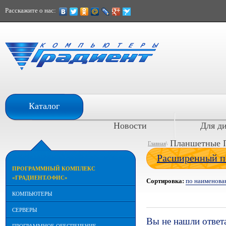
Расскажите о нас:
При расчете наличными
Каталог
скидка 10%
Новости
Для д
Планшетные 
Главная
\
Расширенный п
ПРОГРАММНЫЙ КОМПЛЕКС
«ГРАДИЕНТ.ОФИС»
Сортировка:
по наименов
КОМПЬЮТЕРЫ
СЕРВЕРЫ
Вы не нашли ответ