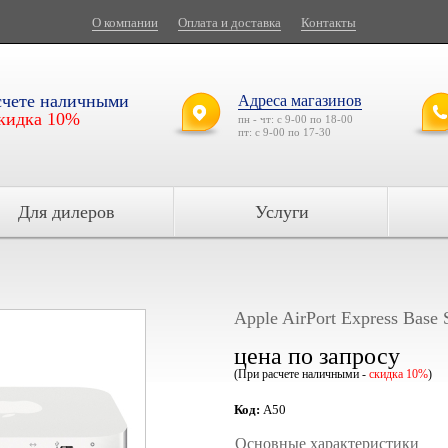
О компании
Оплата и доставка
Контакты
счете наличными
Адреса магазинов
кидка 10%
пн - чт: с 9-00 по 18-00
пт: с 9-00 по 17-30
Для дилеров
Услуги
Apple AirPort Express Base S
цена по запросу
(При расчете наличными -
скидка 10%
)
Код:
A50
Основные характеристики