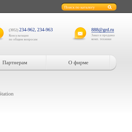
234-962, 234-963
888@grd.ru
(3952)
Заказ и продажа
Консультации
комп. техники
по общим вопросам
Партнерам
О фирме
tation