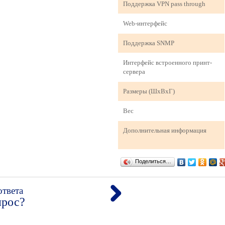
Поддержка VPN pass through
Web-интерфейс
Поддержка SNMP
Интерфейс встроенного принт-
сервера
Размеры (ШxВxГ)
Вес
Дополнительная информация
Поделиться…
ответа
прос?