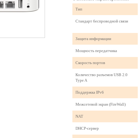
Тип
Стандарт беспроводной связи
Защита информации
Мощность передатчика
Скорость портов
Количество разъемов USB 2.0
Type A
Поддержка IPv6
Межсетевой экран (FireWall)
NAT
DHCP-сервер