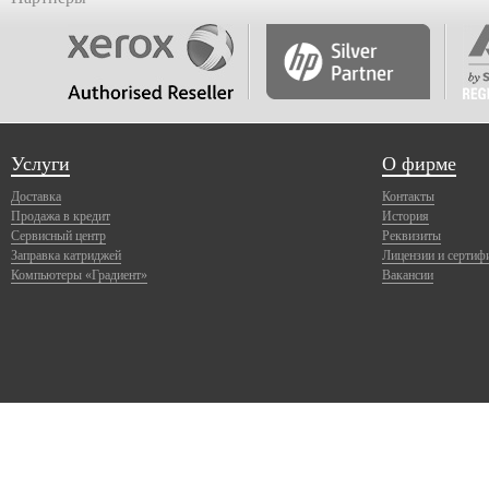
Услуги
О фирме
Доставка
Контакты
Продажа в кредит
История
Сервисный центр
Реквизиты
Заправка катриджей
Лицензии и сертиф
Компьютеры «Градиент»
Вакансии