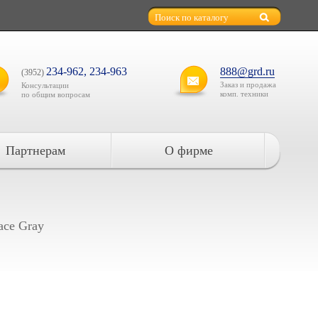
234-962, 234-963
888@grd.ru
(3952)
Заказ и продажа
Консультации
комп. техники
по общим вопросам
Партнерам
О фирме
ace Gray