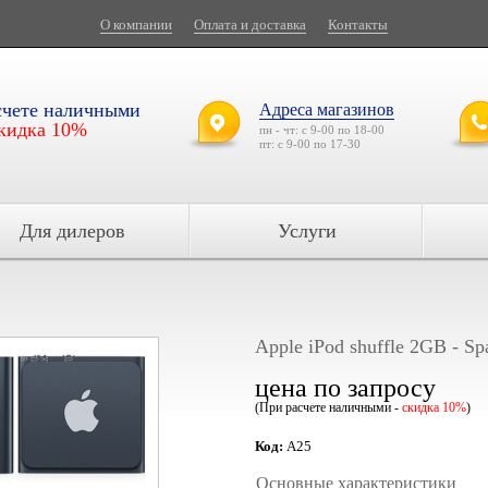
О компании
Оплата и доставка
Контакты
счете наличными
Адреса магазинов
кидка 10%
пн - чт: с 9-00 по 18-00
пт: с 9-00 по 17-30
Для дилеров
Услуги
Apple iPod shuffle 2GB - Sp
цена по запросу
(При расчете наличными -
скидка 10%
)
Код:
A25
Основные характеристики