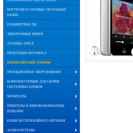
ПРОГРАММНОЕ ОБЕСПЕЧЕНИЕ
НОУТБУКИ И ГОТОВЫЕ СИСТЕМНЫЕ
БЛОКИ
ПЛАНШЕТНЫЕ ПК
ЭЛЕКТРОННЫЕ КНИГИ
ТЕХНИКА APPLE
ПРОДУКЦИЯ MOTOROLA
КАНЦЕЛЯРСКИЕ ТОВАРЫ
ПРОЕКЦИОННОЕ ОБОРУДОВАНИЕ
КОМПЛЕКТУЮЩИЕ ДЛЯ СБОРКИ
СИСТЕМНЫХ БЛОКОВ
МОНИТОРЫ
ПРИНТЕРЫ И ШИРОКОФОРМАТНЫЕ
РЕШЕНИЯ
БЛОКИ БЕСПЕРЕБОЙНОГО ПИТАНИЯ
АУДИОСИСТЕМЫ