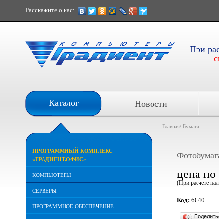
Расскажите о нас:
При ра
с
Каталог
Новости
Главная
\
Бумага
ПРОГРАММНЫЙ КОМПЛЕКС
Фотобумаг
«ГРАДИЕНТ.ОФИС»
цена по
КОМПЬЮТЕРЫ
(При расчете на
СЕРВЕРЫ
Код:
6040
ПРОГРАММНОЕ ОБЕСПЕЧЕНИЕ
Поделит