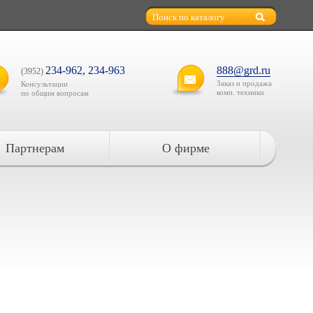
234-962, 234-963
888@grd.ru
(3952)
Заказ и продажа
Консультации
комп. техники
по общим вопросам
Партнерам
О фирме