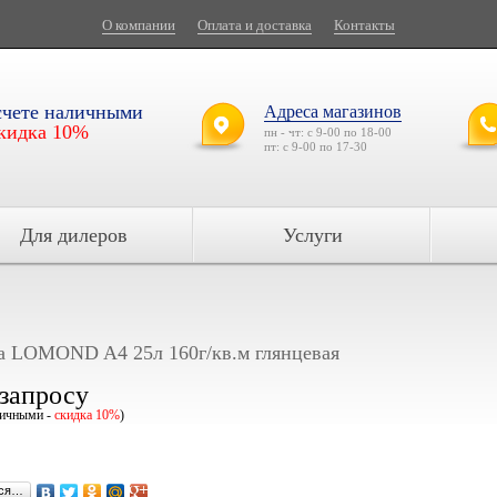
О компании
Оплата и доставка
Контакты
счете наличными
Адреса магазинов
кидка 10%
пн - чт: с 9-00 по 18-00
пт: с 9-00 по 17-30
Для дилеров
Услуги
а LOMOND A4 25л 160г/кв.м глянцевая
 запросу
личными -
скидка 10%
)
ься…