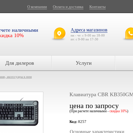
О компании
Оплата и доставка
Контакты
счете наличными
Адреса магазинов
кидка 10%
пн - чт: с 9-00 по 18-00
пт: с 9-00 по 17-30
Для дилеров
Услуги
ыши, аксессуары к ним
Клавиатура CBR KB350G
цена по запросу
(При расчете наличными -
скидка 10%
)
Код:
8257
Основные характеристики