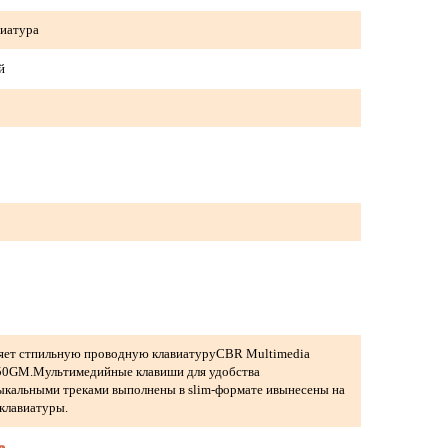
виатура
й
яет стпильную проводную клавиатуруCBR Multimedia
50GM.Мультимедийные клавиши для удобства
кальными треками выполнены в slim-формате ивынесены на
клавиатуры.