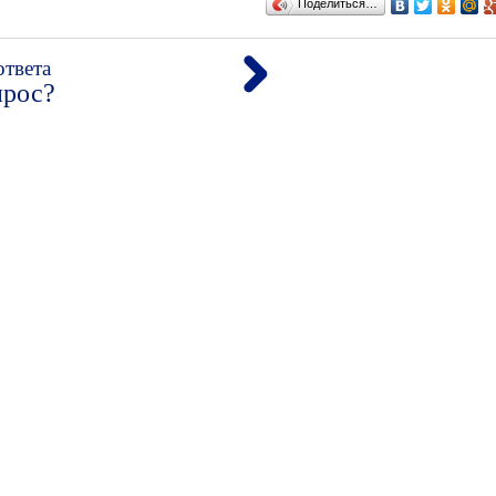
Поделиться…
ответа
прос?