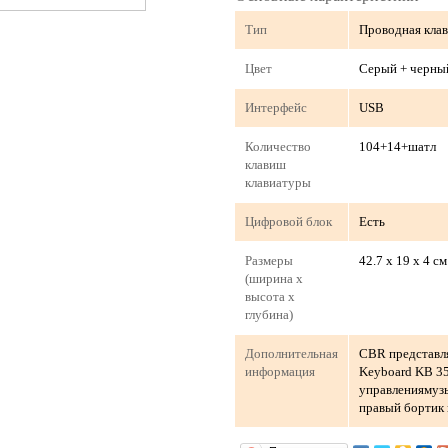
Тип
Проводная кла
Цвет
Серый + черны
Интерфейс
USB
Количество
104+14+шатл
клавиш
клавиатуры
Цифровой блок
Есть
Размеры
42.7 x 19 x 4 см
(ширина х
высота х
глубина)
Дополнительная
CBR представл
информация
Keyboard KB 3
управлениямузы
правый бортик 