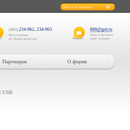
234-962, 234-963
888@grd.ru
(3952)
Заказ и продажа
Консультации
комп. техники
по общим вопросам
Партнерам
О фирме
M USB