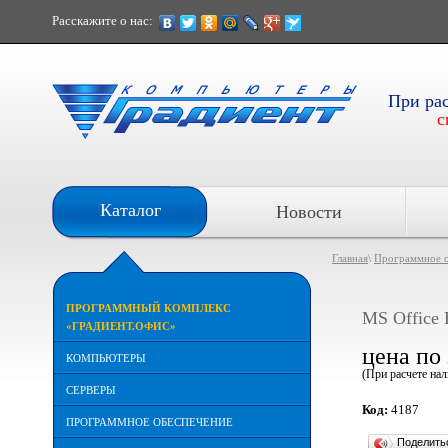
Расскажите о нас:
При ра
с
Каталог
Новости
Главная
\
Программное 
ПРОГРАММНЫЙ КОМПЛЕКС
MS Office 
«ГРАДИЕНТ.ОФИС»
цена по
КОМПЬЮТЕРЫ
(При расчете на
СЕРВЕРЫ
Код:
4187
ПРОГРАММНОЕ ОБЕСПЕЧЕНИЕ
Поделит