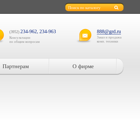
234-962, 234-963
888@grd.ru
(3952)
Заказ и продажа
Консультации
комп. техники
по общим вопросам
Партнерам
О фирме