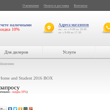
О компании
Оплата и доставка
Контакты
счете наличными
Адреса магазинов
кидка 10%
пн - чт: с 9-00 по 18-00
пт: с 9-00 по 17-30
Для дилеров
Услуги
обеспечение
Home and Student 2016 BOX
 запросу
личными -
скидка 10%
)
ься…